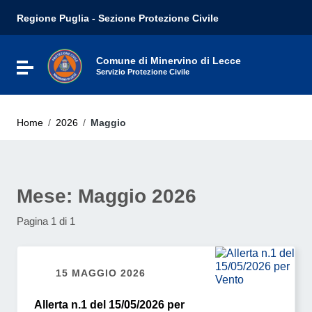
Vai ai contenuti
Regione Puglia - Sezione Protezione Civile
Vai al menu di navigazione
Vai al footer
Comune di Minervino di Lecce
Attiva / disattiva la navigazione
Servizio Protezione Civile
Home
/
2026
/
Maggio
Mese:
Maggio 2026
Pagina 1 di 1
15 MAGGIO 2026
Allerta n.1 del 15/05/2026 per