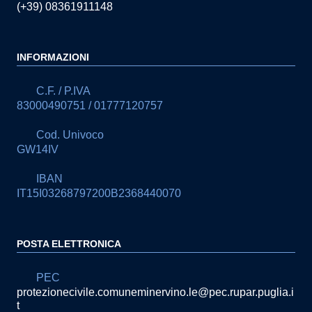
(+39) 08361911148
INFORMAZIONI
C.F. / P.IVA
83000490751 / 01777120757
Cod. Univoco
GW14IV
IBAN
IT15I03268797200B2368440070
POSTA ELETTRONICA
PEC
protezionecivile.comuneminervino.le@pec.rupar.puglia.i
t