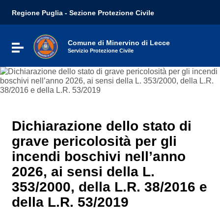
Vai ai contenuti
Regione Puglia - Sezione Protezione Civile
Vai al menu di navigazione
Vai al footer
Comune di Minervino di Lecce
Attiva / disattiva la navigazione
Servizio Protezione Civile
Dichiarazione dello stato di
grave pericolosità per gli
incendi boschivi nell’anno
2026, ai sensi della L.
353/2000, della L.R. 38/2016 e
della L.R. 53/2019