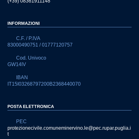
(+39) 08361911148
INFORMAZIONI
C.F. / P.IVA
83000490751 / 01777120757
Cod. Univoco
GW14IV
IBAN
IT15I03268797200B2368440070
POSTA ELETTRONICA
PEC
protezionecivile.comuneminervino.le@pec.rupar.puglia.i
t