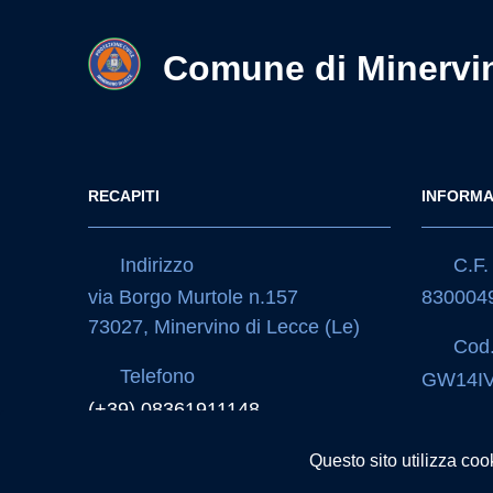
Comune di Minervi
RECAPITI
INFORMA
Indirizzo
C.F. 
via Borgo Murtole n.157
830004
73027, Minervino di Lecce (Le)
Cod.
Telefono
GW14I
(+39) 08361911148
IBA
IT15I0
Questo sito utilizza coo