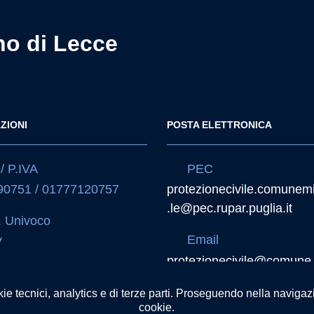
no di Lecce
ZIONI
POSTA ELETTRONICA
/ P.IVA
PEC
90751 / 01777120757
protezionecivile.comunem
.le@pec.rupar.puglia.it
 Univoco
Email
V
protezionecivile@comune.
N
no.le.it
3268797200B2368440070
kie tecnici, analytics e di terze parti. Proseguendo nella navigazio
cookie.
Email